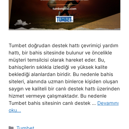
Tumbet doğrudan destek hattı çevrimiçi yardım
hattı, bir bahis sitesinde bulunur ve öncelikle
müşteri temsilcisi olarak hareket eder. Bu,
bahisçilerin sıklıkla izlediği ve yüksek kalite
beklediği alanlardan biridir. Bu nedenle bahis
siteleri, alanında uzman binlerce kişiden oluşan
saygın ve kaliteli bir canlı destek hattı üzerinden
hizmet vermeye çalışmaktadır. Bu nedenle
Tumbet bahis sitesinin canlı destek …
Devamını
oku…
Kategoriler
Tumbet