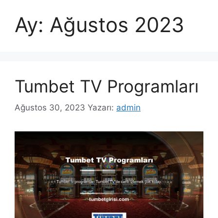
Ay:
Ağustos 2023
Tumbet TV Programları
Ağustos 30, 2023
Yazarı:
admin