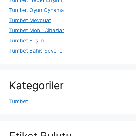
Tumbet Oyun Oynama
Tumbet Mevduat
Tumbet Mobil Cihazlar
Tumbet Erişim
Tumbet Bahis Severler
Kategoriler
Tumbet