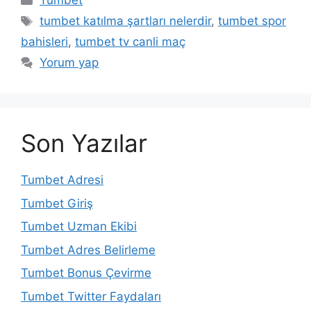
Tumbet
Etiketler
tumbet katılma şartları nelerdir
,
tumbet spor
bahisleri
,
tumbet tv canli maç
Yorum yap
Son Yazılar
Tumbet Adresi
Tumbet Giriş
Tumbet Uzman Ekibi
Tumbet Adres Belirleme
Tumbet Bonus Çevirme
Tumbet Twitter Faydaları