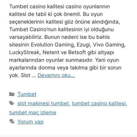
Tumbet casino kalitesi casino oyunlarının
kalitesi de tabii ki çok önemli. Bu oyun
seçeneklerinin kalitesi göz önüne alındığında,
Tumbet Casino’nun kalitesinin iyi olduğunu
varsayabiliriz. Bunun nedeni ise bu bahis
sitesinin Evolution Gaming, Ezugi, Vivo Gaming,
LuckyStreak, Netent ve Betsoft gibi altyapı
markalarından oyunlar sunmasıdır. Yani oyun
ayarlarında donma veya takılma gibi bir sorun
yok. Slot …
Devamını oku…
Kategoriler
Tumbet
Etiketler
slot makinesi tumbet
,
tumbet casino kalitesi
,
tumbet maç izleme
Yorum yap