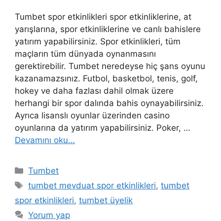
Tumbet spor etkinlikleri spor etkinliklerine, at
yarışlarına, spor etkinliklerine ve canlı bahislere
yatırım yapabilirsiniz. Spor etkinlikleri, tüm
maçların tüm dünyada oynanmasını
gerektirebilir. Tumbet neredeyse hiç şans oyunu
kazanamazsınız. Futbol, ​​basketbol, ​​tenis, golf,
hokey ve daha fazlası dahil olmak üzere
herhangi bir spor dalında bahis oynayabilirsiniz.
Ayrıca lisanslı oyunlar üzerinden casino
oyunlarına da yatırım yapabilirsiniz. Poker, …
Devamını oku…
Kategoriler
Tumbet
Etiketler
tumbet mevduat spor etkinlikleri
,
tumbet
spor etkinlikleri
,
tumbet üyelik
Yorum yap