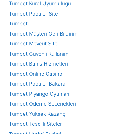
Tumbet Kural Uyumluluğu
Tumbet Popüler Site
Tumbet
Tumbet Müşteri Geri Bildirimi
Tumbet Mevcut Site
Tumbet Güvenli Kullanım
Tumbet Bahis Hizmetleri
Tumbet Online Casino
Tumbet Popüler Bakara
Tumbet Piyango Oyunları
Tumbet Ödeme Seçenekleri
Tumbet Yüksek Kazanç
Tumbet Tescilli Siteler
Tumbet Hedef Erişimi