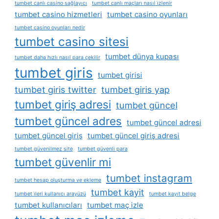
tumbet canlı casino sağlayıcı
tumbet canlı maçları nasıl i̇zlenir
tumbet casino hizmetleri
tumbet casino oyunları
tumbet casino oyunları nedir
tumbet casino sitesi
tumbet dünya kupası
tumbet daha hızlı nasıl para çekilir
tumbet giris
tumbet girisi
tumbet giris twitter
tumbet giris yap
tumbet giriş adresi
tumbet güncel
tumbet güncel adres
tumbet güncel adresi
tumbet güncel giriş
tumbet güncel giriş adresi
tumbet güvenilmez site
tumbet güvenli para
tumbet güvenlir mi
tumbet instagram
tumbet hesap oluşturma ve ekleme
tumbet kayit
tumbet i̇leri kullanıcı arayüzü
tumbet kayıt belge
tumbet kullanıcıları
tumbet maç izle