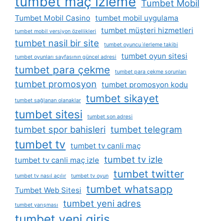
tumbet maç izleme
Tumbet Mobil
Tumbet Mobil Casino
tumbet mobil uygulama
tumbet müşteri hizmetleri
tumbet mobil versiyon özellikleri
tumbet nasil bir site
tumbet oyuncu i̇lerleme takibi
tumbet oyun sitesi
tumbet oyunları sayfasının güncel adresi
tumbet para çekme
tumbet para çekme sorunları
tumbet promosyon
tumbet promosyon kodu
tumbet sikayet
tumbet sağlanan olanaklar
tumbet sitesi
tumbet son adresi
tumbet spor bahisleri
tumbet telegram
tumbet tv
tumbet tv canli maç
tumbet tv izle
tumbet tv canli maç izle
tumbet twitter
tumbet tv nasıl açılır
tumbet tv oyun
tumbet whatsapp
Tumbet Web Sitesi
tumbet yeni adres
tumbet yarışması
tumbet yeni giris