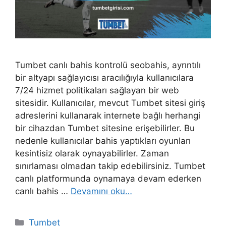
Tumbet canlı bahis kontrolü seobahis, ayrıntılı
bir altyapı sağlayıcısı aracılığıyla kullanıcılara
7/24 hizmet politikaları sağlayan bir web
sitesidir. Kullanıcılar, mevcut Tumbet sitesi giriş
adreslerini kullanarak internete bağlı herhangi
bir cihazdan Tumbet sitesine erişebilirler. Bu
nedenle kullanıcılar bahis yaptıkları oyunları
kesintisiz olarak oynayabilirler. Zaman
sınırlaması olmadan takip edebilirsiniz. Tumbet
canlı platformunda oynamaya devam ederken
canlı bahis …
Devamını oku…
Kategoriler
Tumbet