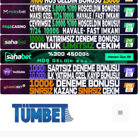
İçeriğe
atla
Menü