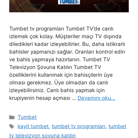
Tumbet tv programları Tumbet TV’de canlı
izlemek çok kolay. Müşteriler maçı TV dışında
diledikleri kadar izleyebilirler. Bu, daha istikrarlı
bahisler yapmanızı sağlar. Oranları kontrol edin
ve bahis yapmaya hazırlanın. Tumbet TV
Televizyon Şovuna Katılın Tumbet TV
özelliklerini kullanmak için bahisçilerin üye
olması gerekmez. Üye olmadan da canlı
izleyebilirsiniz. Canlı bahis yapmak için
krupiyenin hesap açması …
Devamını oku…
Kategoriler
Tumbet
Etiketler
kayit tumbet
,
tumbet tv programları
,
tumbet
tv televizyon şovuna katılın