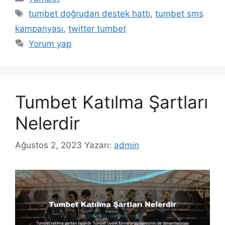
Etiketler
tumbet doğrudan destek hattı
,
tumbet sms
kampanyası
,
twitter tumbet
Yorum yap
Tumbet Katılma Şartları
Nelerdir
Ağustos 2, 2023
Yazarı:
admin