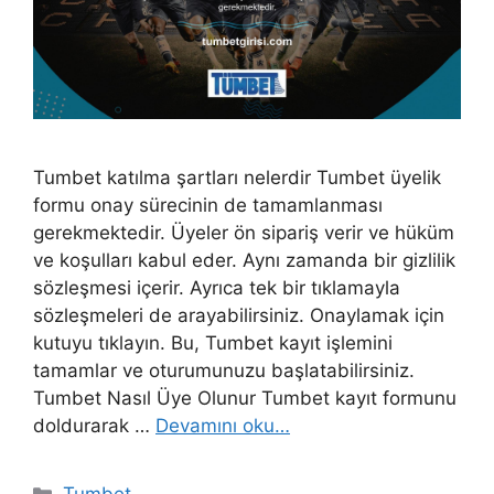
Tumbet katılma şartları nelerdir Tumbet üyelik
formu onay sürecinin de tamamlanması
gerekmektedir. Üyeler ön sipariş verir ve hüküm
ve koşulları kabul eder. Aynı zamanda bir gizlilik
sözleşmesi içerir. Ayrıca tek bir tıklamayla
sözleşmeleri de arayabilirsiniz. Onaylamak için
kutuyu tıklayın. Bu, Tumbet kayıt işlemini
tamamlar ve oturumunuzu başlatabilirsiniz.
Tumbet Nasıl Üye Olunur Tumbet kayıt formunu
doldurarak …
Devamını oku…
Kategoriler