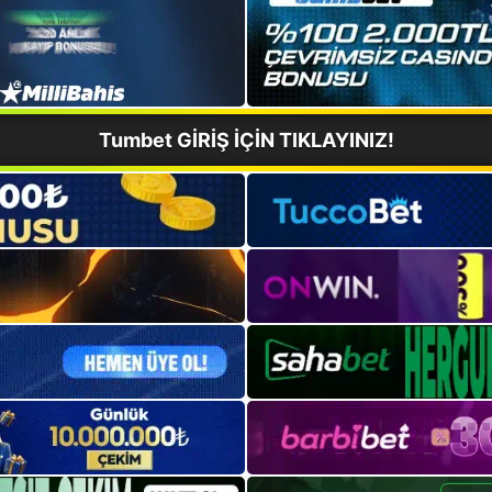
Tumbet GİRİŞ İÇİN TIKLAYINIZ!