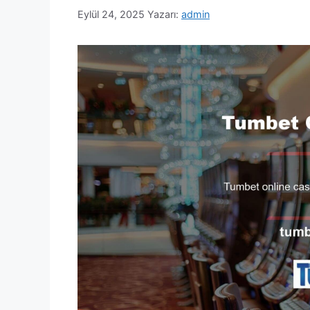
Eylül 24, 2025
Yazarı:
admin