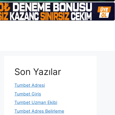
Son Yazılar
Tumbet Adresi
Tumbet Giriş
Tumbet Uzman Ekibi
Tumbet Adres Belirleme