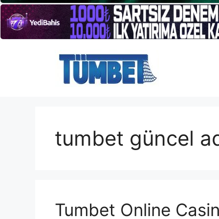
İçeriğe
atla
tumbet güncel ad
Tumbet Online Casi