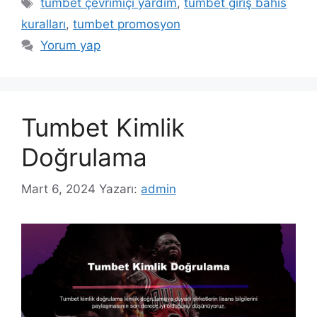
Etiketler
tumbet çevrimiçi yardım
,
tumbet giriş bahis
kuralları
,
tumbet promosyon
Yorum yap
Tumbet Kimlik
Doğrulama
Mart 6, 2024
Yazarı:
admin