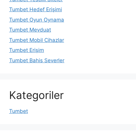
Tumbet Hedef Erişimi
Tumbet Oyun Oynama
Tumbet Mevduat
Tumbet Mobil Cihazlar
Tumbet Erişim
Tumbet Bahis Severler
Kategoriler
Tumbet