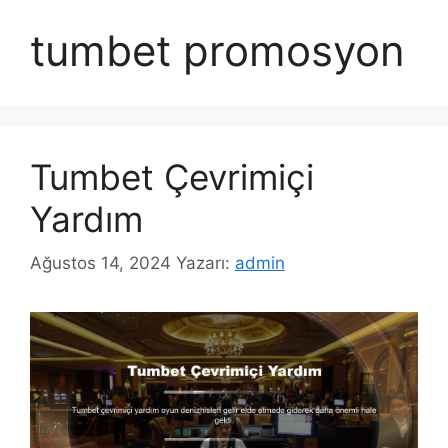
tumbet promosyon
Tumbet Çevrimiçi
Yardım
Ağustos 14, 2024
Yazarı:
admin