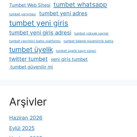
tumbet whatsapp
Tumbet Web Sitesi
tumbet yeni adres
tumbet yarışması
tumbet yeni giris
tumbet yeni giriş adresi
tumbet yüksek sayılar
tumbet çevrimiçi bahis platformu
tumbet ödeme güvenilirlik bahis
tumbet üyelik
tumbet üyelik kayıt süreci
twitter tumbet
yeni giris tumbet
tumbet güvenilir mi
Arşivler
Haziran 2026
Eylül 2025