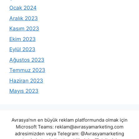
Ocak 2024
Aralık 2023
Kasım 2023
Ekim 2023
Eylül 2023
Ağustos 2023
Temmuz 2023
Haziran 2023
Mayıs 2023
Avrasya'nın en büyük reklam platformunda olmak için
Microsoft Teams:
reklam@avrasyamarketing.com
adresimizden veya Telegram: @Avrasyamarketing