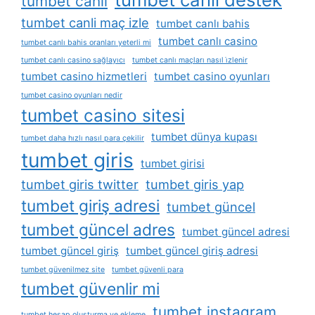
tumbet canli
tumbet canli maç izle
tumbet canlı bahis
tumbet canlı casino
tumbet canlı bahis oranları yeterli mi
tumbet canlı casino sağlayıcı
tumbet canlı maçları nasıl i̇zlenir
tumbet casino hizmetleri
tumbet casino oyunları
tumbet casino oyunları nedir
tumbet casino sitesi
tumbet dünya kupası
tumbet daha hızlı nasıl para çekilir
tumbet giris
tumbet girisi
tumbet giris twitter
tumbet giris yap
tumbet giriş adresi
tumbet güncel
tumbet güncel adres
tumbet güncel adresi
tumbet güncel giriş
tumbet güncel giriş adresi
tumbet güvenilmez site
tumbet güvenli para
tumbet güvenlir mi
tumbet instagram
tumbet hesap oluşturma ve ekleme