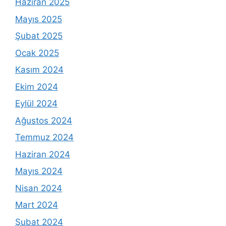
Haziran 2025
Mayıs 2025
Şubat 2025
Ocak 2025
Kasım 2024
Ekim 2024
Eylül 2024
Ağustos 2024
Temmuz 2024
Haziran 2024
Mayıs 2024
Nisan 2024
Mart 2024
Şubat 2024