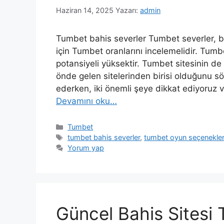
Haziran 14, 2025
Yazarı:
admin
Tumbet bahis severler Tumbet severler, b
için Tumbet oranlarını incelemelidir. Tum
potansiyeli yüksektir. Tumbet sitesinin de
önde gelen sitelerinden birisi olduğunu sö
ederken, iki önemli şeye dikkat ediyoruz 
Devamını oku…
Kategoriler
Tumbet
Etiketler
tumbet bahis severler
,
tumbet oyun seçenekler
Yorum yap
Güncel Bahis Sitesi