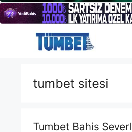
İçeriğe
atla
tumbet sitesi
Tumbet Bahis Severl