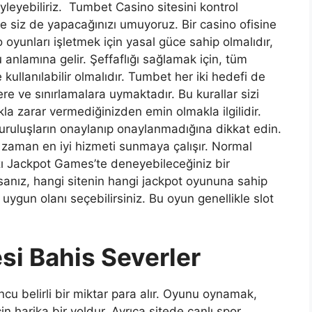
yleyebiliriz. Tumbet Casino sitesini kontrol
e siz de yapacağınızı umuyoruz. Bir casino ofisine
 oyunları işletmek için yasal güce sahip olmalıdır,
 anlamına gelir. Şeffaflığı sağlamak için, tüm
kullanılabilir olmalıdır. Tumbet her iki hedefi de
ere ve sınırlamalara uymaktadır. Bu kurallar sizi
la zarar vermediğinizden emin olmakla ilgilidir.
kuruluşların onaylanıp onaylanmadığına dikkat edin.
r zaman en iyi hizmeti sunmaya çalışır. Normal
zı Jackpot Games’te deneyebileceğiniz bir
anız, hangi sitenin hangi jackpot oyununa sahip
ygun olanı seçebilirsiniz. Bu oyun genellikle slot
si Bahis Severler
ncu belirli bir miktar para alır. Oyunu oynamak,
 harika bir yoldur. Ayrıca sitede canlı spor