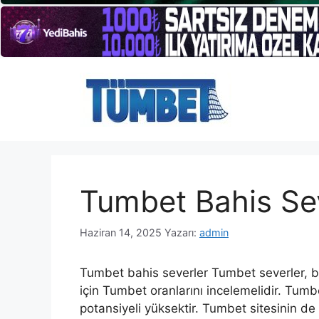
İçeriğe
atla
Tumbet Bahis Se
Haziran 14, 2025
Yazarı:
admin
Tumbet bahis severler Tumbet severler, b
için Tumbet oranlarını incelemelidir. Tum
potansiyeli yüksektir. Tumbet sitesinin de