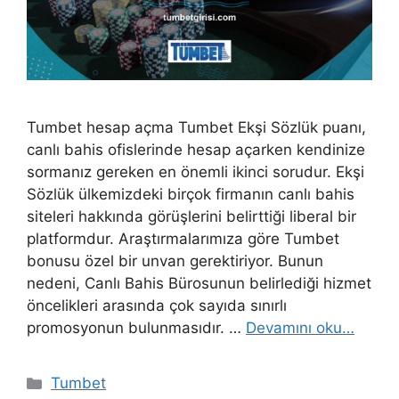
Tumbet hesap açma Tumbet Ekşi Sözlük puanı,
canlı bahis ofislerinde hesap açarken kendinize
sormanız gereken en önemli ikinci sorudur. Ekşi
Sözlük ülkemizdeki birçok firmanın canlı bahis
siteleri hakkında görüşlerini belirttiği liberal bir
platformdur. Araştırmalarımıza göre Tumbet
bonusu özel bir unvan gerektiriyor. Bunun
nedeni, Canlı Bahis Bürosunun belirlediği hizmet
öncelikleri arasında çok sayıda sınırlı
promosyonun bulunmasıdır. …
Devamını oku…
Kategoriler
Tumbet