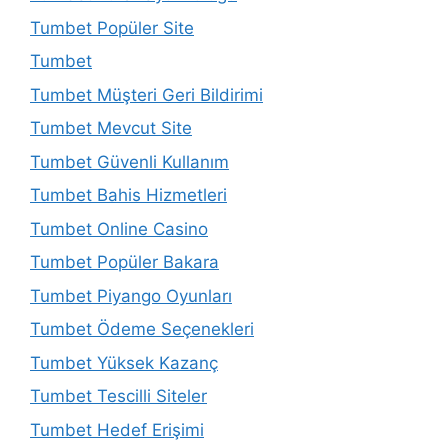
Tumbet Popüler Site
Tumbet
Tumbet Müşteri Geri Bildirimi
Tumbet Mevcut Site
Tumbet Güvenli Kullanım
Tumbet Bahis Hizmetleri
Tumbet Online Casino
Tumbet Popüler Bakara
Tumbet Piyango Oyunları
Tumbet Ödeme Seçenekleri
Tumbet Yüksek Kazanç
Tumbet Tescilli Siteler
Tumbet Hedef Erişimi