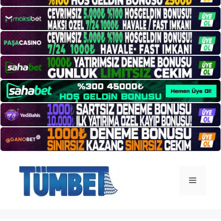
İçeriğe
atla
Menü