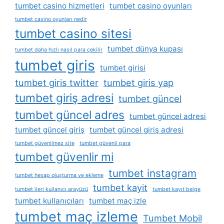
tumbet casino hizmetleri
tumbet casino oyunları
tumbet casino oyunları nedir
tumbet casino sitesi
tumbet dünya kupası
tumbet daha hızlı nasıl para çekilir
tumbet giris
tumbet girisi
tumbet giris twitter
tumbet giris yap
tumbet giriş adresi
tumbet güncel
tumbet güncel adres
tumbet güncel adresi
tumbet güncel giriş
tumbet güncel giriş adresi
tumbet güvenilmez site
tumbet güvenli para
tumbet güvenlir mi
tumbet instagram
tumbet hesap oluşturma ve ekleme
tumbet kayit
tumbet i̇leri kullanıcı arayüzü
tumbet kayıt belge
tumbet kullanıcıları
tumbet maç izle
tumbet maç izleme
Tumbet Mobil