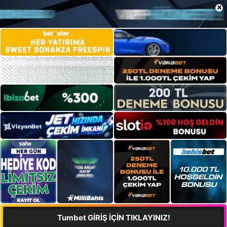
×
Tumbet GİRİŞ İÇİN TIKLAYINIZ!