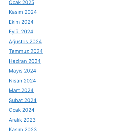
Ocak 2025
Kasım 2024
Ekim 2024
Eylül 2024
Ağustos 2024
Temmuz 2024
Haziran 2024
Mayıs 2024
Nisan 2024
Mart 2024
Şubat 2024
Ocak 2024
Aralık 2023
Kasım 2023