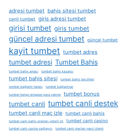
adresi tumbet
bahis sitesi tumbet
giris adresi tumbet
canli tumbet
girisi tumbet
giris tumbet
güncel adresi tumbet
güncel tumbet
kayit tumbet
tumbet adres
tumbet adresi
Tumbet Bahis
tumbet bahis amacı
tumbet bahis kazancı
tumbet bahis sitesi
tumbet bahis tercihleri
tumbet bağlantı hatası
tumbet bağlantılar
tumbet bonus
tumbet belge olmadan para çekme
tumbet canli destek
tumbet canli
tumbet canli maç izle
tumbet canlı bahis
tumbet canlı casino
tumbet canlı bahis oranları yeterli mi
tumbet canlı casino sağlayıcı
tumbet canlı maçları nasıl i̇zlenir