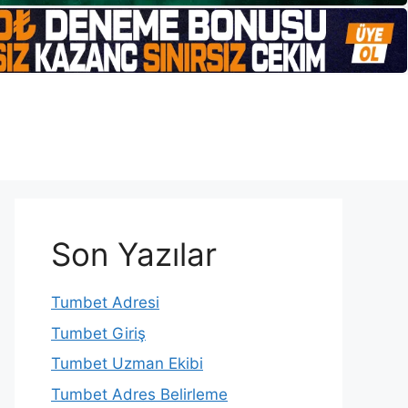
Son Yazılar
Tumbet Adresi
Tumbet Giriş
Tumbet Uzman Ekibi
Tumbet Adres Belirleme