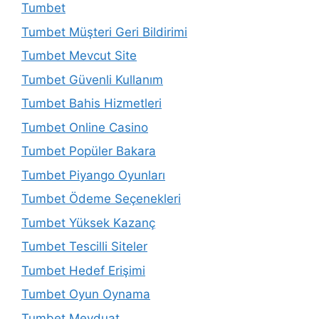
Tumbet
Tumbet Müşteri Geri Bildirimi
Tumbet Mevcut Site
Tumbet Güvenli Kullanım
Tumbet Bahis Hizmetleri
Tumbet Online Casino
Tumbet Popüler Bakara
Tumbet Piyango Oyunları
Tumbet Ödeme Seçenekleri
Tumbet Yüksek Kazanç
Tumbet Tescilli Siteler
Tumbet Hedef Erişimi
Tumbet Oyun Oynama
Tumbet Mevduat