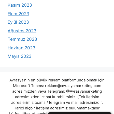
Kasım 2023
Ekim 2023
Eylül 2023
Ağustos 2023
Temmuz 2023
Haziran 2023
Mayıs 2023
Avrasya'nın en büyük reklam platformunda olmak için
Microsoft Teams:
reklam@avrasyamarketing.com
adresimizden veya Telegram: @Avrasyamarketing
adresimizden irtibat kurabilirsiniz. (Tek iletişim
adreslerimiz teams / telegram ve mail adresimizdir.
Harici hiçbir iletişim adresimiz bulunmamaktadır.
Lütfen itibar etmeyiniz.) Türkiye yasalarına göre 7258