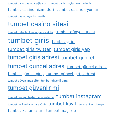
tumbet canlı casino sağlayıcı
tumbet canlı maçları nasıl i̇zlenir
tumbet casino hizmetleri
tumbet casino oyunları
tumbet casino oyunları nedir
tumbet casino sitesi
tumbet dünya kupası
tumbet daha hızlı nasıl para çekilir
tumbet giris
tumbet girisi
tumbet giris twitter
tumbet giris yap
tumbet giriş adresi
tumbet güncel
tumbet güncel adres
tumbet güncel adresi
tumbet güncel giriş
tumbet güncel giriş adresi
tumbet güvenilmez site
tumbet güvenli para
tumbet güvenlir mi
tumbet instagram
tumbet hesap oluşturma ve ekleme
tumbet kayit
tumbet i̇leri kullanıcı arayüzü
tumbet kayıt belge
tumbet kullanıcıları
tumbet maç izle