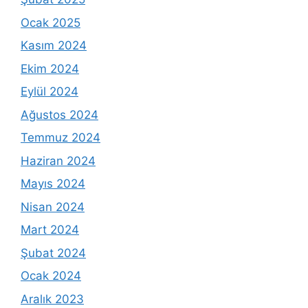
Ocak 2025
Kasım 2024
Ekim 2024
Eylül 2024
Ağustos 2024
Temmuz 2024
Haziran 2024
Mayıs 2024
Nisan 2024
Mart 2024
Şubat 2024
Ocak 2024
Aralık 2023