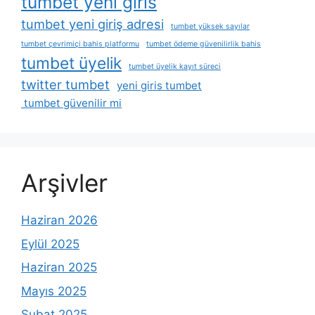
tumbet yeni giris
tumbet yeni giriş adresi
tumbet yüksek sayılar
tumbet çevrimiçi bahis platformu
tumbet ödeme güvenilirlik bahis
tumbet üyelik
tumbet üyelik kayıt süreci
twitter tumbet
yeni giris tumbet
tumbet güvenilir mi
Arşivler
Haziran 2026
Eylül 2025
Haziran 2025
Mayıs 2025
Şubat 2025