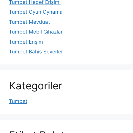
Tumbet Hedef Erişimi
Tumbet Oyun Oynama
Tumbet Mevduat
Tumbet Mobil Cihazlar
Tumbet Erişim
Tumbet Bahis Severler
Kategoriler
Tumbet