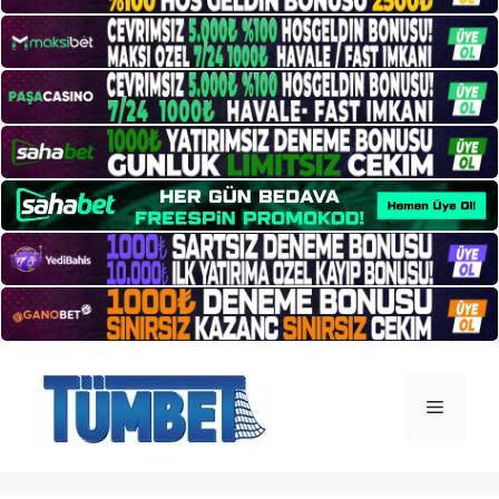
İçeriğe
atla
Menü