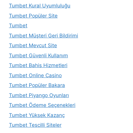
Tumbet Kural Uyumluluğu
Tumbet Popüler Site
Tumbet
Tumbet Müşteri Geri Bildirimi
Tumbet Mevcut Site
Tumbet Güvenli Kullanım
Tumbet Bahis Hizmetleri
Tumbet Online Casino
Tumbet Popüler Bakara
Tumbet Piyango Oyunları
Tumbet Ödeme Seçenekleri
Tumbet Yüksek Kazanç
Tumbet Tescilli Siteler