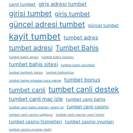
giris adresi tumbet
canli tumbet
girisi tumbet
giris tumbet
güncel adresi tumbet
güncel tumbet
kayit tumbet
tumbet adres
tumbet adresi
Tumbet Bahis
tumbet bahis amacı
tumbet bahis kazancı
tumbet bahis sitesi
tumbet bahis tercihleri
tumbet bağlantı hatası
tumbet bağlantılar
tumbet bonus
tumbet belge olmadan para çekme
tumbet canli destek
tumbet canli
tumbet canli maç izle
tumbet canlı bahis
tumbet canlı casino
tumbet canlı bahis oranları yeterli mi
tumbet canlı casino sağlayıcı
tumbet canlı maçları nasıl i̇zlenir
tumbet casino hizmetleri
tumbet casino oyunları
tumbet casino oyunları nedir