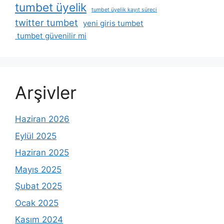
tumbet üyelik
tumbet üyelik kayıt süreci
twitter tumbet
yeni giris tumbet
tumbet güvenilir mi
Arşivler
Haziran 2026
Eylül 2025
Haziran 2025
Mayıs 2025
Şubat 2025
Ocak 2025
Kasım 2024