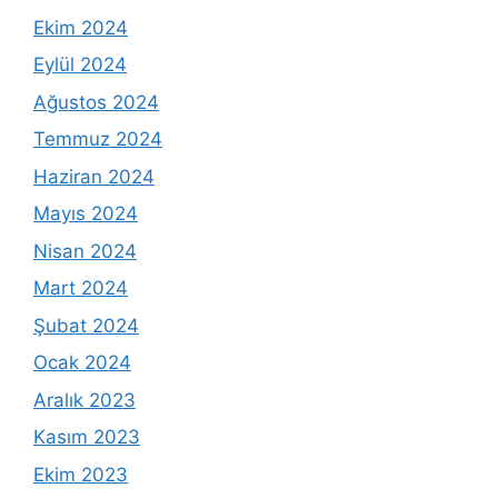
Ekim 2024
Eylül 2024
Ağustos 2024
Temmuz 2024
Haziran 2024
Mayıs 2024
Nisan 2024
Mart 2024
Şubat 2024
Ocak 2024
Aralık 2023
Kasım 2023
Ekim 2023