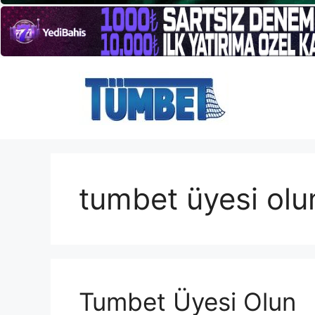
İçeriğe
atla
tumbet üyesi olu
Tumbet Üyesi Olun