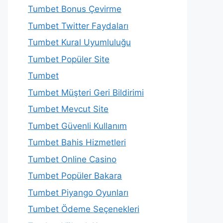
Tumbet Bonus Çevirme
Tumbet Twitter Faydaları
Tumbet Kural Uyumluluğu
Tumbet Popüler Site
Tumbet
Tumbet Müşteri Geri Bildirimi
Tumbet Mevcut Site
Tumbet Güvenli Kullanım
Tumbet Bahis Hizmetleri
Tumbet Online Casino
Tumbet Popüler Bakara
Tumbet Piyango Oyunları
Tumbet Ödeme Seçenekleri