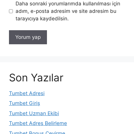
Daha sonraki yorumlarımda kullanılması için
adım, e-posta adresim ve site adresim bu
tarayıcıya kaydedilsin.
Son Yazılar
Tumbet Adresi
Tumbet Giriş
Tumbet Uzman Ekibi
Tumbet Adres Belirleme
Tumbet Bonus Çevirme