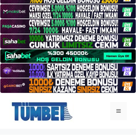
İçeriğe
atla
Menü