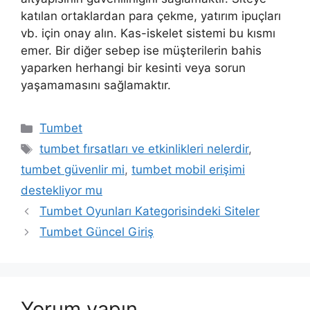
katılan ortaklardan para çekme, yatırım ipuçları
vb. için onay alın. Kas-iskelet sistemi bu kısmı
emer. Bir diğer sebep ise müşterilerin bahis
yaparken herhangi bir kesinti veya sorun
yaşamamasını sağlamaktır.
Kategoriler
Tumbet
Etiketler
tumbet fırsatları ve etkinlikleri nelerdir
,
tumbet güvenlir mi
,
tumbet mobil erişimi
destekliyor mu
Tumbet Oyunları Kategorisindeki Siteler
Tumbet Güncel Giriş
Yorum yapın