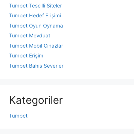
Tumbet Tescilli Siteler
Tumbet Hedef Erişimi
Tumbet Oyun Oynama
Tumbet Mevduat
Tumbet Mobil Cihazlar
Tumbet Erişim
Tumbet Bahis Severler
Kategoriler
Tumbet