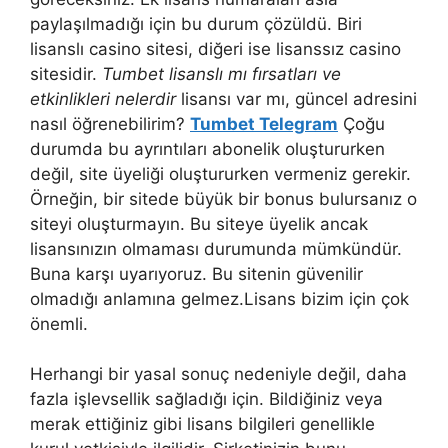
paylaşılmadığı için bu durum çözüldü. Biri
lisanslı casino sitesi, diğeri ise lisanssız casino
sitesidir.
Tumbet lisanslı mı fırsatları ve
etkinlikleri nelerdir
lisansı var mı, güncel adresini
nasıl öğrenebilirim?
Tumbet Telegram
Çoğu
durumda bu ayrıntıları abonelik oluştururken
değil, site üyeliği oluştururken vermeniz gerekir.
Örneğin, bir sitede büyük bir bonus bulursanız o
siteyi oluşturmayın. Bu siteye üyelik ancak
lisansınızın olmaması durumunda mümkündür.
Buna karşı uyarıyoruz. Bu sitenin güvenilir
olmadığı anlamına gelmez.Lisans bizim için çok
önemli.
Herhangi bir yasal sonuç nedeniyle değil, daha
fazla işlevsellik sağladığı için. Bildiğiniz veya
merak ettiğiniz gibi lisans bilgileri genellikle