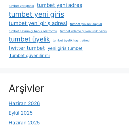
tumbet yeni adres
tumbet yarışması
tumbet yeni giris
tumbet yeni giriş adresi
tumbet yüksek sayılar
tumbet çevrimiçi bahis platformu
tumbet ödeme güvenilirlik bahis
tumbet üyelik
tumbet üyelik kayıt süreci
twitter tumbet
yeni giris tumbet
tumbet güvenilir mi
Arşivler
Haziran 2026
Eylül 2025
Haziran 2025