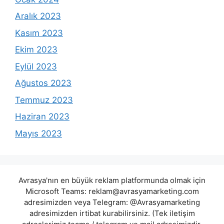
Aralık 2023
Kasım 2023
Ekim 2023
Eylül 2023
Ağustos 2023
Temmuz 2023
Haziran 2023
Mayıs 2023
Avrasya'nın en büyük reklam platformunda olmak için
Microsoft Teams:
reklam@avrasyamarketing.com
adresimizden veya Telegram: @Avrasyamarketing
adresimizden irtibat kurabilirsiniz. (Tek iletişim