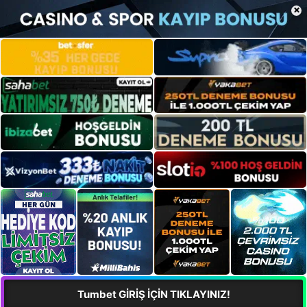
×
Tumbet GİRİŞ İÇİN TIKLAYINIZ!