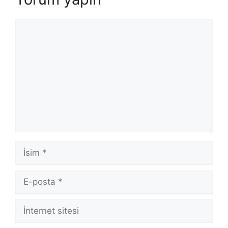
Yorum
İsim
E-
posta
İnternet
sitesi