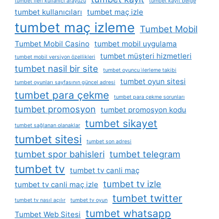
tumbet i̇leri kullanıcı arayüzü
tumbet kayıt belge
tumbet kullanıcıları
tumbet maç izle
tumbet maç izleme
Tumbet Mobil
Tumbet Mobil Casino
tumbet mobil uygulama
tumbet müşteri hizmetleri
tumbet mobil versiyon özellikleri
tumbet nasil bir site
tumbet oyuncu i̇lerleme takibi
tumbet oyun sitesi
tumbet oyunları sayfasının güncel adresi
tumbet para çekme
tumbet para çekme sorunları
tumbet promosyon
tumbet promosyon kodu
tumbet sikayet
tumbet sağlanan olanaklar
tumbet sitesi
tumbet son adresi
tumbet spor bahisleri
tumbet telegram
tumbet tv
tumbet tv canli maç
tumbet tv izle
tumbet tv canli maç izle
tumbet twitter
tumbet tv nasıl açılır
tumbet tv oyun
tumbet whatsapp
Tumbet Web Sitesi