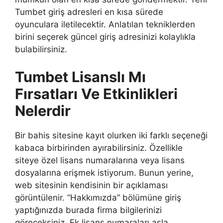
Tumbet giriş adresleri en kısa sürede
oyunculara iletilecektir. Anlatılan tekniklerden
birini seçerek güncel giriş adresinizi kolaylıkla
bulabilirsiniz.
Tumbet Lisanslı Mı
Fırsatları Ve Etkinlikleri
Nelerdir
Bir bahis sitesine kayıt olurken iki farklı seçeneği
kabaca birbirinden ayırabilirsiniz. Özellikle
siteye özel lisans numaralarına veya lisans
dosyalarına erişmek istiyorum. Bunun yerine,
web sitesinin kendisinin bir açıklaması
görüntülenir. “Hakkımızda” bölümüne giriş
yaptığınızda burada firma bilgilerinizi
göreceksiniz. Ek lisans numaraları asla