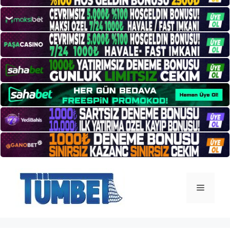
İçeriğe
atla
Menü