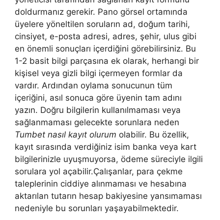
doldurmanız gerekir. Pano görsel ortamında
üyelere yöneltilen soruların ad, doğum tarihi,
cinsiyet, e-posta adresi, adres, şehir, ulus gibi
en önemli sonuçları içerdiğini görebilirsiniz. Bu
1-2 basit bilgi parçasına ek olarak, herhangi bir
kişisel veya gizli bilgi içermeyen formlar da
vardır. Ardından oylama sonucunun tüm
içeriğini, asıl sonuca göre üyenin tam adını
yazın. Doğru bilgilerin kullanılmaması veya
sağlanmaması gelecekte sorunlara neden
Tumbet nasıl kayıt olurum
olabilir. Bu özellik,
kayıt sırasında verdiğiniz isim banka veya kart
bilgilerinizle uyuşmuyorsa, ödeme süreciyle ilgili
sorulara yol açabilir.Çalışanlar, para çekme
taleplerinin ciddiye alınmaması ve hesabına
aktarılan tutarın hesap bakiyesine yansımaması
nedeniyle bu sorunları yaşayabilmektedir.