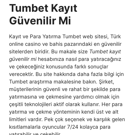
Tumbet Kayıt
Güvenilir Mi
Kayıt ve Para Yatırma Tumbet web sitesi, Türk
online casino ve bahis pazarındaki en güvenilir
sitelerden biridir. Bu makale size
Tumbet kayıt
güvenilir mi
hesabınıza nasıl para yatıracağınız
ve çekeceğiniz konusunda farklı sonuçlar
verecektir. Bu site hakkında daha fazla bilgi için
Tumbet araştırma makalesine bakın. Şirket,
müşterilerinin güvenli ve rahat bir şekilde para
yatırmasına ve çekmesine yardımcı olmak için
çeşitli teknolojileri aktif olarak kullanır. Her para
yatırma ve çekme yönteminin kendi üst ve alt
limitleri vardır. Pek çok seçenek ve karşılık gelen
kısıtlamalarla oyuncular 7/24 kolayca para
yatırabilir ve çekebilir.