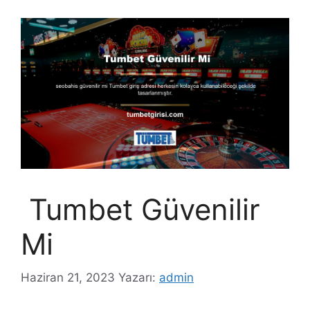
Tumbet Güvenilir
Mi
Haziran 21, 2023
Yazarı:
admin