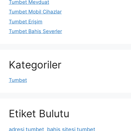
Tumbet Mevduat
Tumbet Mobil Cihazlar
Tumbet Erişim
Tumbet Bahis Severler
Kategoriler
Tumbet
Etiket Bulutu
adresi tumbet
bahis sitesi tumbet