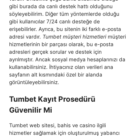
gibi burada da canlı destek hattı olduğunu
söyleyebilirim. Diğer tüm yöntemlerde olduğu
gibi kullanıcılar 7/24 canlı desteğe de
erişebilirler. Ayrıca, bu sitenin iki farklı e-posta
adresi vardır.
Tumbet müşteri hizmetleri
müşteri
hizmetlerinin bir parçası olarak, bu e-posta
adresleri gerçek sorular ve destek için
ayrılmıştır. Ancak sosyal medya hesaplarınızı da
kullanabilirsiniz. İhtiyacınız olan verileri ana
sayfanın alt kısmındaki özel bir alanda
görüntüleyebilirsiniz.
Tumbet Kayıt Prosedürü
Güvenilir Mi
Tumbet web sitesi, bahis ve casino ilgili
hizmetler sağlamak için oluşturulmuş yabancı