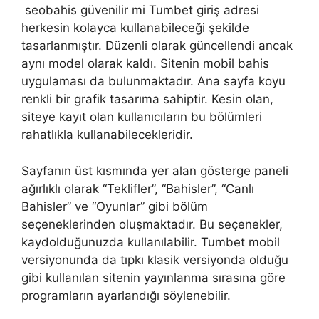
seobahis güvenilir mi Tumbet giriş adresi
herkesin kolayca kullanabileceği şekilde
tasarlanmıştır. Düzenli olarak güncellendi ancak
aynı model olarak kaldı. Sitenin mobil bahis
uygulaması da bulunmaktadır. Ana sayfa koyu
renkli bir grafik tasarıma sahiptir. Kesin olan,
siteye kayıt olan kullanıcıların bu bölümleri
rahatlıkla kullanabilecekleridir.
Sayfanın üst kısmında yer alan gösterge paneli
ağırlıklı olarak “Teklifler”, “Bahisler”, “Canlı
Bahisler” ve “Oyunlar” gibi bölüm
seçeneklerinden oluşmaktadır. Bu seçenekler,
kaydolduğunuzda kullanılabilir. Tumbet mobil
versiyonunda da tıpkı klasik versiyonda olduğu
gibi kullanılan sitenin yayınlanma sırasına göre
programların ayarlandığı söylenebilir.