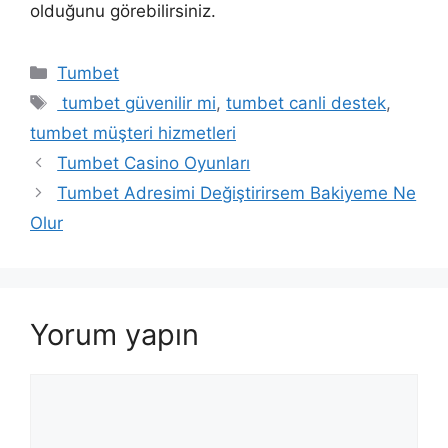
olduğunu görebilirsiniz.
Kategoriler
Tumbet
Etiketler
tumbet güvenilir mi
,
tumbet canli destek
,
tumbet müşteri hizmetleri
Tumbet Casino Oyunları
Tumbet Adresimi Değiştirirsem Bakiyeme Ne
Olur
Yorum yapın
Yorum