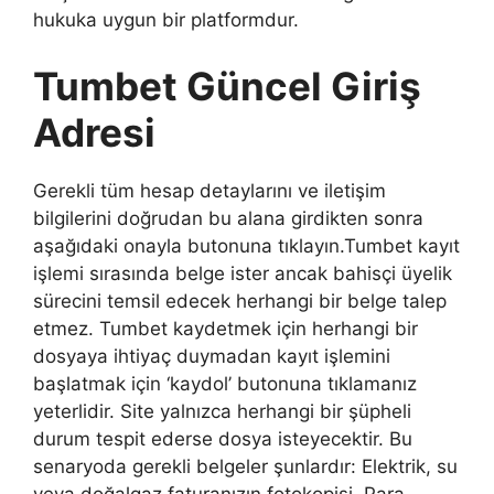
hukuka uygun bir platformdur.
Tumbet Güncel Giriş
Adresi
Gerekli tüm hesap detaylarını ve iletişim
bilgilerini doğrudan bu alana girdikten sonra
aşağıdaki onayla butonuna tıklayın.Tumbet kayıt
işlemi sırasında belge ister ancak bahisçi üyelik
sürecini temsil edecek herhangi bir belge talep
etmez. Tumbet kaydetmek için herhangi bir
dosyaya ihtiyaç duymadan kayıt işlemini
başlatmak için ‘kaydol’ butonuna tıklamanız
yeterlidir. Site yalnızca herhangi bir şüpheli
durum tespit ederse dosya isteyecektir. Bu
senaryoda gerekli belgeler şunlardır: Elektrik, su
veya doğalgaz faturanızın fotokopisi. Para