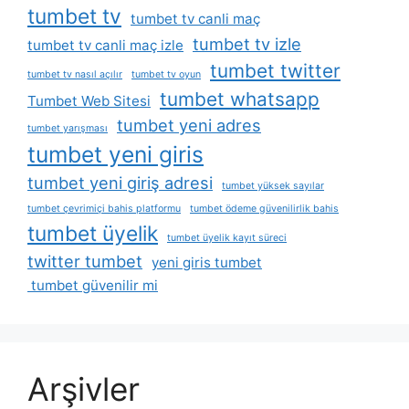
tumbet tv
tumbet tv canli maç
tumbet tv izle
tumbet tv canli maç izle
tumbet twitter
tumbet tv nasıl açılır
tumbet tv oyun
tumbet whatsapp
Tumbet Web Sitesi
tumbet yeni adres
tumbet yarışması
tumbet yeni giris
tumbet yeni giriş adresi
tumbet yüksek sayılar
tumbet çevrimiçi bahis platformu
tumbet ödeme güvenilirlik bahis
tumbet üyelik
tumbet üyelik kayıt süreci
twitter tumbet
yeni giris tumbet
tumbet güvenilir mi
Arşivler