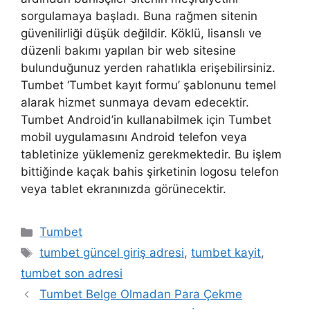
sorgulamaya başladı. Buna rağmen sitenin
güvenilirliği düşük değildir. Köklü, lisanslı ve
düzenli bakımı yapılan bir web sitesine
bulunduğunuz yerden rahatlıkla erişebilirsiniz.
Tumbet ‘Tumbet kayıt formu’ şablonunu temel
alarak hizmet sunmaya devam edecektir.
Tumbet Android’in kullanabilmek için Tumbet
mobil uygulamasını Android telefon veya
tabletinize yüklemeniz gerekmektedir. Bu işlem
bittiğinde kaçak bahis şirketinin logosu telefon
veya tablet ekranınızda görünecektir.
Kategoriler
Tumbet
Etiketler
tumbet güncel giriş adresi
,
tumbet kayit
,
tumbet son adresi
Tumbet Belge Olmadan Para Çekme