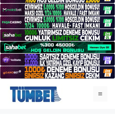
İçeriğe
atla
Menü