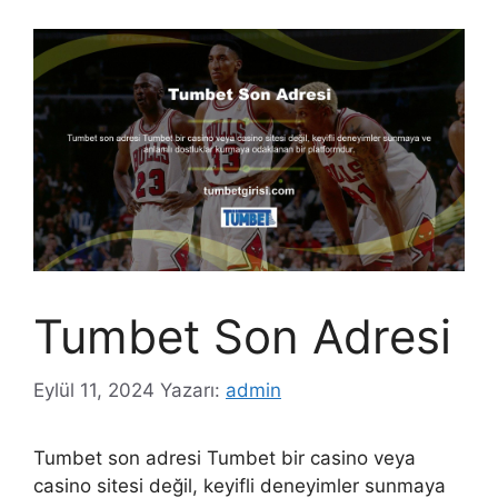
Tumbet Son Adresi
Eylül 11, 2024
Yazarı:
admin
Tumbet son adresi Tumbet bir casino veya
casino sitesi değil, keyifli deneyimler sunmaya