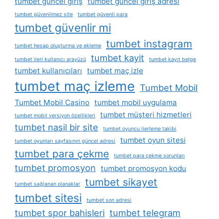
tumbet güncel giriş
tumbet güncel giriş adresi
tumbet güvenilmez site
tumbet güvenli para
tumbet güvenlir mi
tumbet instagram
tumbet hesap oluşturma ve ekleme
tumbet kayit
tumbet i̇leri kullanıcı arayüzü
tumbet kayıt belge
tumbet kullanıcıları
tumbet maç izle
tumbet maç izleme
Tumbet Mobil
Tumbet Mobil Casino
tumbet mobil uygulama
tumbet müşteri hizmetleri
tumbet mobil versiyon özellikleri
tumbet nasil bir site
tumbet oyuncu i̇lerleme takibi
tumbet oyun sitesi
tumbet oyunları sayfasının güncel adresi
tumbet para çekme
tumbet para çekme sorunları
tumbet promosyon
tumbet promosyon kodu
tumbet sikayet
tumbet sağlanan olanaklar
tumbet sitesi
tumbet son adresi
tumbet spor bahisleri
tumbet telegram