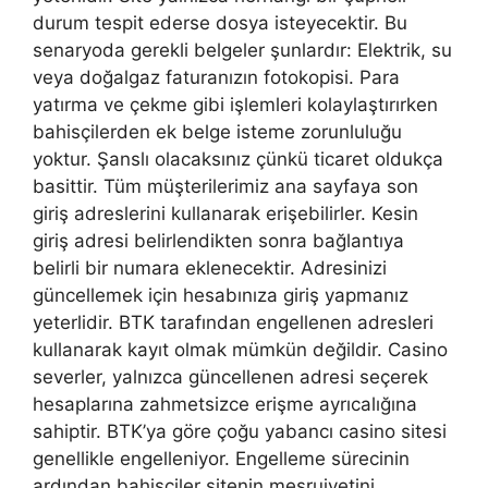
durum tespit ederse dosya isteyecektir. Bu
senaryoda gerekli belgeler şunlardır: Elektrik, su
veya doğalgaz faturanızın fotokopisi. Para
yatırma ve çekme gibi işlemleri kolaylaştırırken
bahisçilerden ek belge isteme zorunluluğu
yoktur. Şanslı olacaksınız çünkü ticaret oldukça
basittir. Tüm müşterilerimiz ana sayfaya son
giriş adreslerini kullanarak erişebilirler. Kesin
giriş adresi belirlendikten sonra bağlantıya
belirli bir numara eklenecektir. Adresinizi
güncellemek için hesabınıza giriş yapmanız
yeterlidir. BTK tarafından engellenen adresleri
kullanarak kayıt olmak mümkün değildir. Casino
severler, yalnızca güncellenen adresi seçerek
hesaplarına zahmetsizce erişme ayrıcalığına
sahiptir. BTK’ya göre çoğu yabancı casino sitesi
genellikle engelleniyor. Engelleme sürecinin
ardından bahisçiler sitenin meşruiyetini