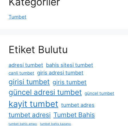
Kategoriler
Tumbet
Etiket Bulutu
adresi tumbet
bahis sitesi tumbet
giris adresi tumbet
canli tumbet
girisi tumbet
giris tumbet
güncel adresi tumbet
güncel tumbet
kayit tumbet
tumbet adres
tumbet adresi
Tumbet Bahis
tumbet bahis amacı
tumbet bahis kazancı