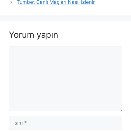
Tumbet Canlı Maçları Nasıl İzlenir
Yorum yapın
Yorum
İsim