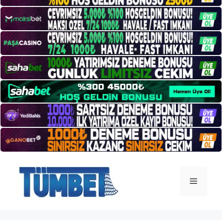
İçeriğe
atla
Menü