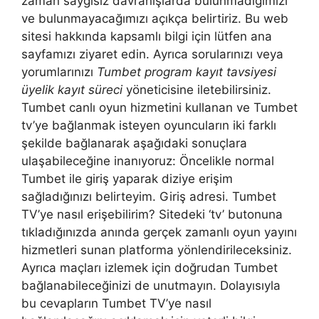
zaman saygısız davranışlarda bulunmadığımızı
ve bulunmayacağımızı açıkça belirtiriz. Bu web
sitesi hakkında kapsamlı bilgi için lütfen ana
sayfamızı ziyaret edin. Ayrıca sorularınızı veya
yorumlarınızı
Tumbet program kayıt tavsiyesi
üyelik kayıt süreci
yöneticisine iletebilirsiniz.
Tumbet canlı oyun hizmetini kullanan ve Tumbet
tv’ye bağlanmak isteyen oyuncuların iki farklı
şekilde bağlanarak aşağıdaki sonuçlara
ulaşabileceğine inanıyoruz: Öncelikle normal
Tumbet ile giriş yaparak diziye erişim
sağladığınızı belirteyim. Giriş adresi. Tumbet
TV’ye nasıl erişebilirim? Sitedeki ‘tv’ butonuna
tıkladığınızda anında gerçek zamanlı oyun yayını
hizmetleri sunan platforma yönlendirileceksiniz.
Ayrıca maçları izlemek için doğrudan Tumbet
bağlanabileceğinizi de unutmayın. Dolayısıyla
bu cevapların Tumbet TV’ye nasıl