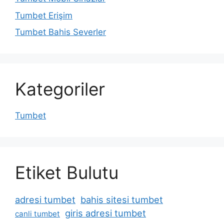
Tumbet Erişim
Tumbet Bahis Severler
Kategoriler
Tumbet
Etiket Bulutu
adresi tumbet
bahis sitesi tumbet
giris adresi tumbet
canli tumbet