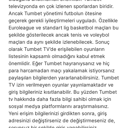
televizyonda en çok izlenen sporlardan biridir.
Ancak Tumbet yönetimi futbolun ötesine
geçerek gerekli iyileştirmeleri uyguladı. Özellikle
Euroleague ve standart lig basketbol maçları bu
şekilde gösterilecek ancak tenis ve voleybol
maçları da aynı şekilde izlenebilecek. Sonuç
olarak Tumbet TV’de erişilebilen oyunların
listesinin kapsamlı olmadığını kabul etmek
önemlidir. Eğer Tumbet hayranıysanız ve hiç
para harcamadan maçı yakalamak istiyorsanız
paylaşılan bilgilerden yararlanabilirsiniz. Tumbet
TV izin verilmeyen oyunlar yayınlamaktadır ve
giriş bilgileriniz kısıtlanabilir. Bu yüzden Tumbet
tv hakkında daha fazla bilgi sahibi olmak için
sosyal medya platformlarını araştırmalısınız.
Yeni erişim bilgilerinizi girdikten sonra, giriş
adresinizi değiştirseniz de değiştirmeseniz de,
sorunsuz bir şekilde giriş yapabilirsiniz.