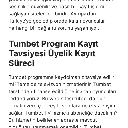
kesinlikle güvenilir ve basit bir kayıt işlemi
sağlayan sitelerden biridir. Avrupa’dan
Türkiye’ye göç edip orada kalan oyuncular
herhangi bir bağlantı sorunu yaşamıyor.
Tumbet Program Kayıt
Tavsiyesi Üyelik Kayıt
Süreci
Tumbet programına kaydolmanız tavsiye edilir
mi?Temelde televizyon hizmetlerinin Tumbet
tarafından finanse edildiğine inanan oyuncuları
reddediyoruz. Bu web sitesi futbol da dahil
olmak üzere çok çeşitli sporlara ücretsiz erişim
sağlar. Tumbet TV hizmeti aboneliğe dayalı mı?
Bu hizmetin belirlenen adreste mevcut
olduğunu unutmamak önemlidir. Tumbet