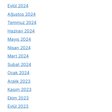
Eylül 2024
Ağustos 2024
Temmuz 2024
Haziran 2024
Mayıs 2024
Nisan 2024
Mart 2024
Şubat 2024
Ocak 2024
Aralık 2023
Kasım 2023
Ekim 2023
Eylül 2023