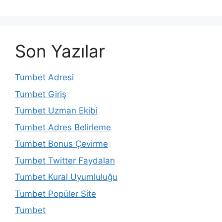
Son Yazılar
Tumbet Adresi
Tumbet Giriş
Tumbet Uzman Ekibi
Tumbet Adres Belirleme
Tumbet Bonus Çevirme
Tumbet Twitter Faydaları
Tumbet Kural Uyumluluğu
Tumbet Popüler Site
Tumbet