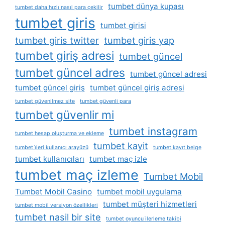
tumbet dünya kupası
tumbet daha hızlı nasıl para çekilir
tumbet giris
tumbet girisi
tumbet giris twitter
tumbet giris yap
tumbet giriş adresi
tumbet güncel
tumbet güncel adres
tumbet güncel adresi
tumbet güncel giriş
tumbet güncel giriş adresi
tumbet güvenilmez site
tumbet güvenli para
tumbet güvenlir mi
tumbet instagram
tumbet hesap oluşturma ve ekleme
tumbet kayit
tumbet i̇leri kullanıcı arayüzü
tumbet kayıt belge
tumbet kullanıcıları
tumbet maç izle
tumbet maç izleme
Tumbet Mobil
Tumbet Mobil Casino
tumbet mobil uygulama
tumbet müşteri hizmetleri
tumbet mobil versiyon özellikleri
tumbet nasil bir site
tumbet oyuncu i̇lerleme takibi