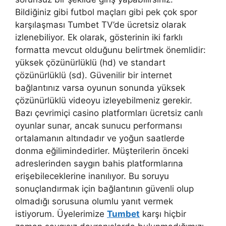
Bildiğiniz gibi futbol maçları gibi pek çok spor
karşılaşması Tumbet TV’de ücretsiz olarak
izlenebiliyor. Ek olarak, gösterinin iki farklı
formatta mevcut olduğunu belirtmek önemlidir:
yüksek çözünürlüklü (hd) ve standart
çözünürlüklü (sd). Güvenilir bir internet
bağlantınız varsa oyunun sonunda yüksek
çözünürlüklü videoyu izleyebilmeniz gerekir.
Bazı çevrimiçi casino platformları ücretsiz canlı
oyunlar sunar, ancak sunucu performansı
ortalamanın altındadır ve yoğun saatlerde
donma eğilimindedirler. Müşterilerin önceki
adreslerinden saygın bahis platformlarına
erişebileceklerine inanılıyor. Bu soruyu
sonuçlandırmak için bağlantının güvenli olup
olmadığı sorusuna olumlu yanıt vermek
istiyorum. Üyelerimize
Tumbet
karşı hiçbir